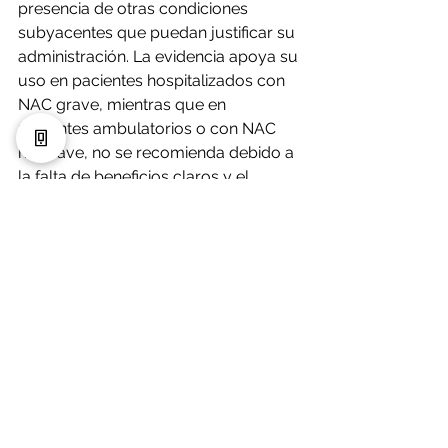
presencia de otras condiciones 
subyacentes que puedan justificar su 
administración. La evidencia apoya su 
uso en pacientes hospitalizados con 
NAC grave, mientras que en 
pacientes ambulatorios o con NAC 
no grave, no se recomienda debido a 
la falta de beneficios claros y el 
potencial de efectos adversos.
Referencias:
 Basado en las 
recomendaciones actuales y 
evidencia revisada en "Community-
Acquired Pneumonia: A Review" 
publicado en JAMA, 2024​ 