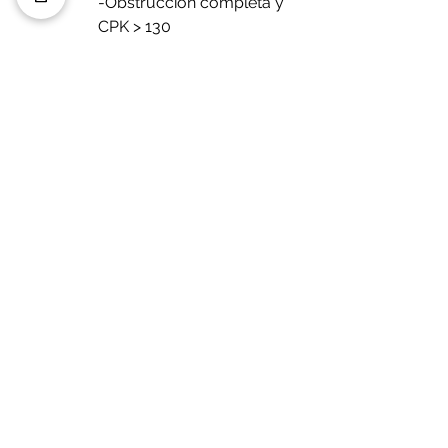
-Obstrucción completa y 
CPK > 130
-Liquido libre por TAC o 
edema mesentérico.
-Pacientes sometidos a 
cirugías 6 semanas 
previas al cuadro de 
obstrucción.
Médicos al día ©