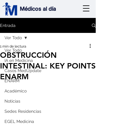
Médicos al día
Entrada
Ver Todo
1 min de lectura
Ver Todo
OBSTRUCCIÓN
IA en Medicina
INTESTINAL: KEY POINTS
Casos MedUpdate
ENARM
ENARM
Académico
Noticias
Sedes Residencias
EGEL Medicina