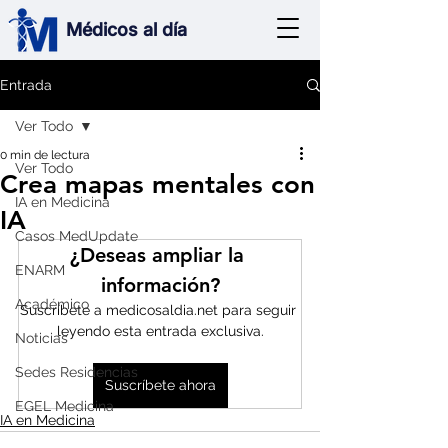
Médicos al día
Entrada
Ver Todo
0 min de lectura
Ver Todo
Crea mapas mentales ​con
IA en Medicina
IA
Casos MedUpdate
¿Deseas ampliar la 
ENARM
información?
Académico
Suscríbete a medicosaldia.net para seguir 
leyendo esta entrada exclusiva.
Noticias
Sedes Residencias
Suscríbete ahora
EGEL Medicina
IA en Medicina