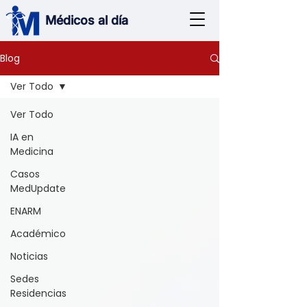
Médicos al día
Blog
Ver Todo
Ver Todo
IA en
Medicina
Casos
MedUpdate
ENARM
Académico
Noticias
Sedes
Residencias