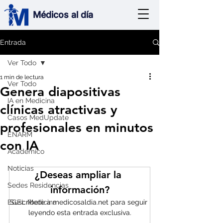
Médicos al día
Entrada
Ver Todo
1 min de lectura
Ver Todo
Genera diapositivas
IA en Medicina
clínicas atractivas y
Casos MedUpdate
profesionales en minutos
ENARM
con IA
Académico
Noticias
¿Deseas ampliar la 
Sedes Residencias
información?
EGEL Medicina
Suscríbete a medicosaldia.net para seguir 
leyendo esta entrada exclusiva.