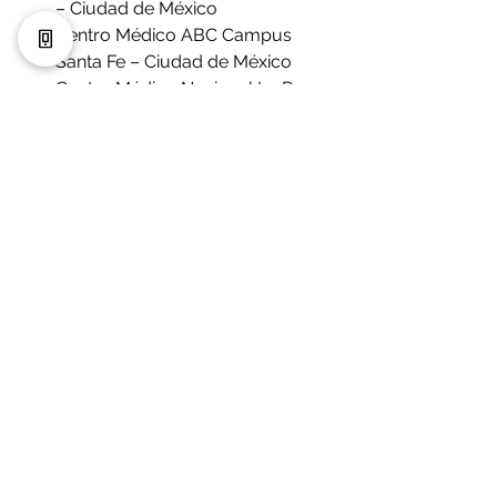
– Ciudad de México
Centro Médico ABC Campus 
Santa Fe – Ciudad de México
Centro Médico Nacional La Raza 
– Ciudad de México
Centro Médico ABC Campus 
Observatorio – Ciudad de México
Hospital Ángeles Lomas – 
Estado de México
Christus Muguerza Alta 
Especialidad – Nuevo León
Hospital General “Dr. Manuel Gea 
González” – Ciudad de México
Hospital Civil de Guadalajara 
“Juan I. Menchaca” – Jalisco
Centro Médico Nacional 20 de 
Noviembre – Ciudad de México
Prepárate para un Futuro 