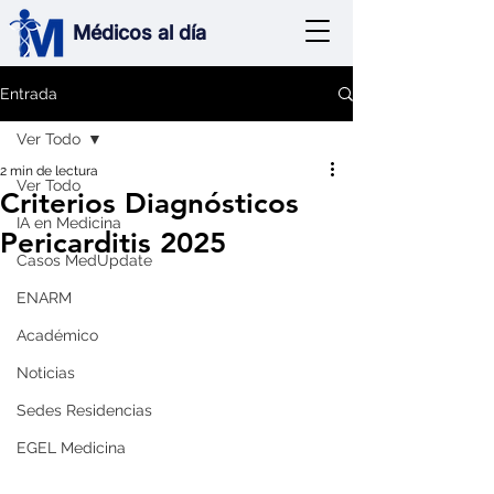
Médicos al día
Entrada
Ver Todo
2 min de lectura
Ver Todo
Criterios Diagnósticos
IA en Medicina
Pericarditis 2025
Casos MedUpdate
ENARM
Académico
Noticias
Sedes Residencias
EGEL Medicina