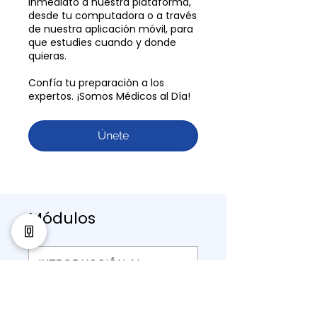
inmediato a nuestra plataforma,
desde tu computadora o a través
de nuestra aplicación móvil, para
que estudies cuando y donde
quieras.
Confía tu preparación a los
expertos. ¡Somos Médicos al Día!
Únete
Módulos
INTRODUCCIÓN AL
CURSO
.
4 pasos